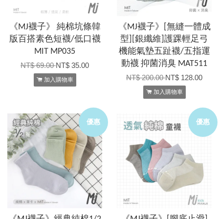
《MJ襪子》 純棉坑條韓
《MJ襪子》[無縫一體成
版百搭素色短襪/低口襪
型][銀纖維]護踝輕足弓
MIT MP035
機能氣墊五趾襪/五指運
動襪 抑菌消臭 MAT511
NT$ 69.00
NT$ 35.00
NT$ 200.00
NT$ 128.00
加入購物車
加入購物車
優惠
優惠