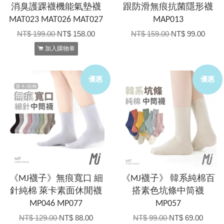
消臭護踝襪機能氣墊襪
跟防滑無痕抗菌隱形襪
MAT023 MAT026 MAT027
MAP013
NT$ 199.00
NT$ 158.00
NT$ 159.00
NT$ 99.00
加入購物車
優惠
優惠
《MJ襪子》無痕寬口 細
《MJ襪子》 韓系純棉百
針純棉 萊卡素面休閒襪
搭素色坑條中筒襪
MP046 MP077
MP057
NT$ 129.00
NT$ 88.00
NT$ 99.00
NT$ 69.00