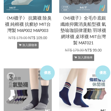
《MJ襪子》 抗菌襪 除臭
《MJ襪子》全毛巾底銀
襪 純棉襪 抗癬紗 MIT台
纖維抑菌消臭船型襪 氣
灣製 MAP002 MAP003
墊瑜珈韻律運動 羽球襪
網球襪 桌球襪 MIT台灣
NT$ 179.00
NT$ 109.00
製 MAT021
加入購物車
NT$ 179.00
NT$ 99.00
加入購物車
優惠
優惠