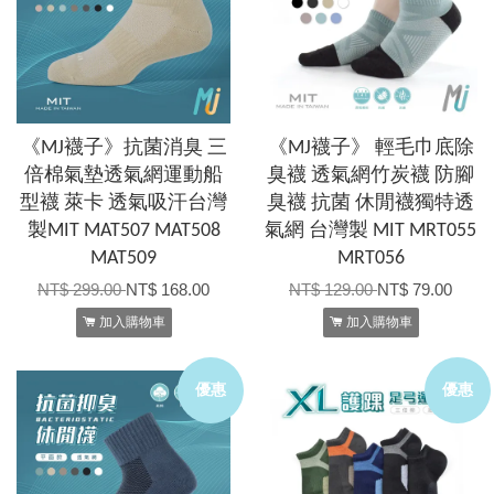
《MJ襪子》抗菌消臭 三
《MJ襪子》 輕毛巾底除
倍棉氣墊透氣網運動船
臭襪 透氣網竹炭襪 防腳
型襪 萊卡 透氣吸汗台灣
臭襪 抗菌 休閒襪獨特透
製MIT MAT507 MAT508
氣網 台灣製 MIT MRT055
MAT509
MRT056
NT$ 299.00
NT$ 168.00
NT$ 129.00
NT$ 79.00
加入購物車
加入購物車
優惠
優惠