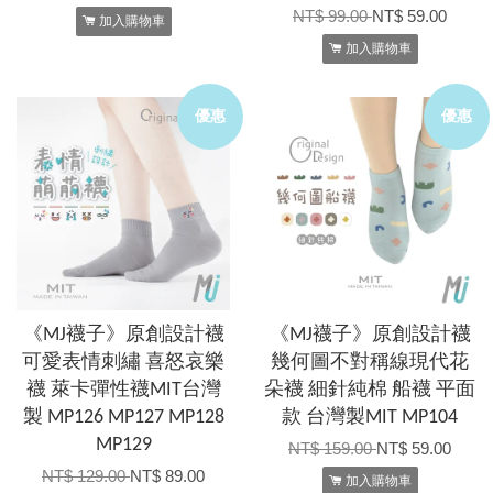
NT$ 99.00
NT$ 59.00
加入購物車
加入購物車
優惠
優惠
《MJ襪子》原創設計襪
《MJ襪子》原創設計襪
可愛表情刺繡 喜怒哀樂
幾何圖不對稱線現代花
襪 萊卡彈性襪MIT台灣
朵襪 細針純棉 船襪 平面
製 MP126 MP127 MP128
款 台灣製MIT MP104
MP129
NT$ 159.00
NT$ 59.00
NT$ 129.00
NT$ 89.00
加入購物車