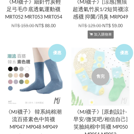
《MJ襪子》細針竹炭輕
《MJ襪子》[涼感]無痕
足弓毛巾底透氣運動襪
超透氣竹炭1/2短筒襪涼
MRT052 MRT053 MRT054
感襪 抑菌/消臭 MRP049
NT$ 159.00
NT$ 88.00
NT$ 129.00
NT$ 59.00
加入購物車
優惠
優惠
售完
《MJ襪子》 韓系純棉潮
《MJ襪子》[原創設計-
流百搭素色中筒襪
早安/微笑吧/相信自己]
MP047 MP048 MP049
笑臉純棉中筒襪 MP050