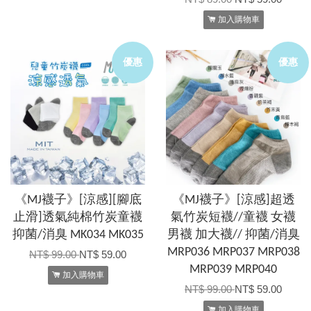
加入購物車
優惠
優惠
《MJ襪子》[涼感][腳底
《MJ襪子》[涼感]超透
止滑]透氣純棉竹炭童襪
氣竹炭短襪//童襪 女襪
抑菌/消臭 MK034 MK035
男襪 加大襪// 抑菌/消臭
MRP036 MRP037 MRP038
NT$ 99.00
NT$ 59.00
MRP039 MRP040
加入購物車
NT$ 99.00
NT$ 59.00
加入購物車