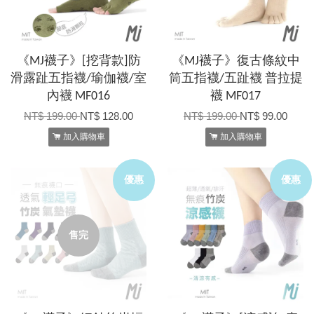
《MJ襪子》[挖背款]防
《MJ襪子》復古條紋中
滑露趾五指襪/瑜伽襪/室
筒五指襪/五趾襪 普拉提
內襪 MF016
襪 MF017
NT$ 199.00
NT$ 128.00
NT$ 199.00
NT$ 99.00
加入購物車
加入購物車
優惠
優惠
售完