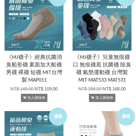
《MJ襪子》經典抗菌消
《MJ襪子》兒童無痕襪
臭船形襪 素面加大船襪
口 無痕襪底 抗菌襪 除臭
男襪 裸襪 短襪 MIT台灣
襪 氣墊運動襪 台灣製
製 MAP011
MIT MAT533 MAT531
NT$ 149.00
NT$ 109.00
NT$ 299.00
NT$ 168.00
加入購物車
加入購物車
優惠
優惠