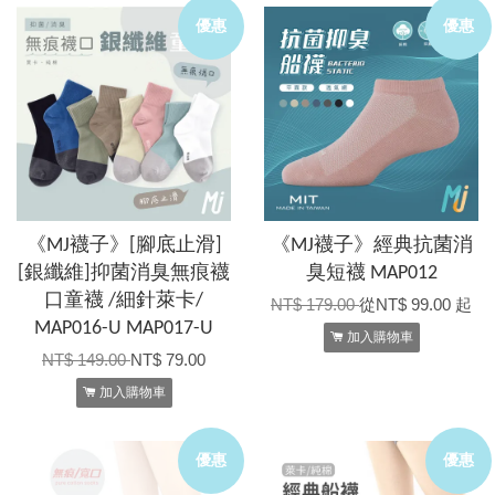
優惠
優惠
《MJ襪子》[腳底止滑]
《MJ襪子》經典抗菌消
[銀纖維]抑菌消臭無痕襪
臭短襪 MAP012
口童襪 /細針萊卡/
NT$ 179.00
從
NT$ 99.00
起
MAP016-U MAP017-U
加入購物車
NT$ 149.00
NT$ 79.00
加入購物車
優惠
優惠