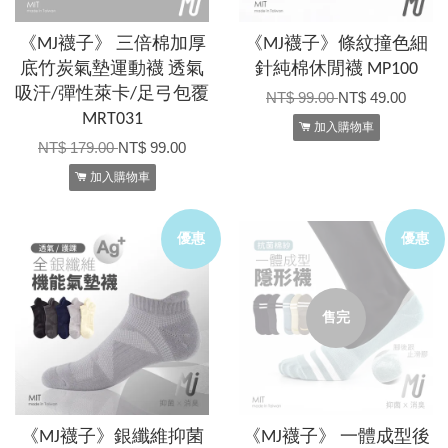
《MJ襪子》 三倍棉加厚
《MJ襪子》條紋撞色細
底竹炭氣墊運動襪 透氣
針純棉休閒襪 MP100
吸汗/彈性萊卡/足弓包覆
NT$ 99.00
NT$ 49.00
MRT031
加入購物車
NT$ 179.00
NT$ 99.00
加入購物車
優惠
優惠
售完
《MJ襪子》銀纖維抑菌
《MJ襪子》 一體成型後