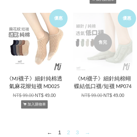
優惠
優惠
售完
《MJ襪子》細針純棉透
《MJ襪子》細針純棉蝴
氣麻花辮短襪 MD025
蝶結低口襪/短襪 MP074
NT$ 99.00
NT$ 49.00
NT$ 99.00
NT$ 49.00
加入購物車
←
1
2
3
→