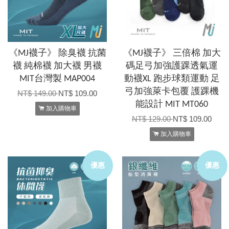
《MJ襪子》 除臭襪 抗菌
《MJ襪子》 三倍棉 加大
襪 純棉襪 加大襪 男襪
碼足弓加強護踝透氣運
MIT台灣製 MAP004
動襪XL 跑步球類運動 足
弓加強萊卡包覆 護踝機
NT$ 149.00
NT$ 109.00
能設計 MIT MT060
加入購物車
NT$ 129.00
NT$ 109.00
加入購物車
優惠
優惠