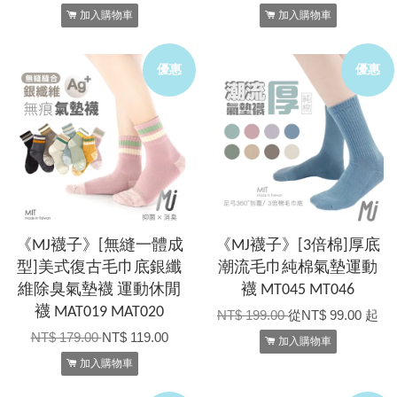
加入購物車
加入購物車
優惠
優惠
《MJ襪子》[無縫一體成
《MJ襪子》[3倍棉]厚底
型]美式復古毛巾底銀纖
潮流毛巾純棉氣墊運動
維除臭氣墊襪 運動休閒
襪 MT045 MT046
襪 MAT019 MAT020
NT$ 199.00
從
NT$ 99.00
起
NT$ 179.00
NT$ 119.00
加入購物車
加入購物車