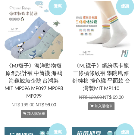
優惠
優惠
《MJ襪子》海洋動物襪
《MJ襪子》繽紛馬卡龍
原創設計襪 中筒襪 海鷗
三條槓條紋襪 學院風 細
海龜鯨魚企鵝 台灣製
針純棉 撞色襪 平面款 台
MIT MP096 MP097 MP098
灣製MIT MP110
MP099
NT$ 129.00
NT$ 69.00
NT$ 199.00
NT$ 99.00
加入購物車
加入購物車
優惠
優惠