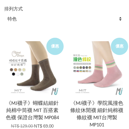
排列方式
優惠
優惠
《MJ襪子》蝴蝶結細針
《MJ襪子》學院風撞色
純棉中筒襪 MIT 百搭素
條紋休閒襪 細針純棉襪
色襪 保證台灣製 MP084
條紋襪 MIT台灣製
MP101
NT$ 129.00
NT$ 69.00