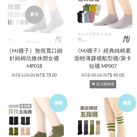
售完
《MJ襪子》無痕寬口細
《MJ襪子》經典純棉素
針純棉坑條休閒女襪
面輕薄踝襪船型襪/萊卡
MP018
短襪 MP007
NT$ 129.00
NT$ 79.00
NT$ 99.00
NT$ 49.00
加入購物車
優惠
優惠