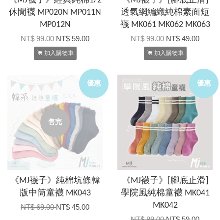
《MJ襪子》經典純棉1/2
《MJ襪子》[腳底止滑]
休閒襪 MP020N MP011N
透氣網編織純棉素面短
MP012N
襪 MK061 MK062 MK063
NT$ 99.00
NT$ 59.00
NT$ 99.00
NT$ 49.00
加入購物車
加入購物車
優惠
優惠
售完
《MJ襪子》純棉坑條韓
《MJ襪子》[腳底止滑]
版中筒童襪 MK043
學院風純棉童襪 MK041
MK042
NT$ 69.00
NT$ 45.00
NT$ 89.00
NT$ 59.00