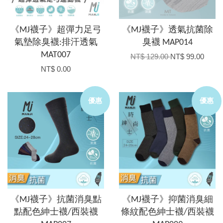
《MJ襪子》超彈力足弓
《MJ襪子》透氣抗菌除
氣墊除臭襪:排汗透氣
臭襪 MAP014
MAT007
NT$ 129.00
NT$ 99.00
NT$ 0.00
優惠
優惠
《MJ襪子》抗菌消臭點
《MJ襪子》抑菌消臭細
點配色紳士襪/西裝襪
條紋配色紳士襪/西裝襪