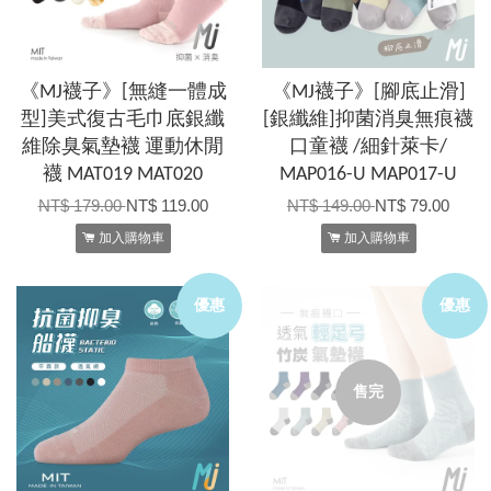
《MJ襪子》[無縫一體成
《MJ襪子》[腳底止滑]
型]美式復古毛巾底銀纖
[銀纖維]抑菌消臭無痕襪
維除臭氣墊襪 運動休閒
口童襪 /細針萊卡/
襪 MAT019 MAT020
MAP016-U MAP017-U
NT$ 179.00
NT$ 119.00
NT$ 149.00
NT$ 79.00
加入購物車
加入購物車
優惠
優惠
售完