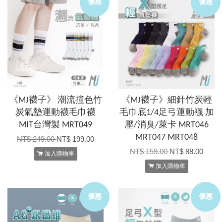
優惠
優惠
《MJ襪子》 潮流撞色竹
《MJ襪子》細針竹炭輕
炭氣墊運動襪毛巾襪
毛巾底1/4足弓運動襪 加
MIT台灣製 MRT049
壓/消臭/萊卡 MRT046
MRT047 MRT048
NT$ 249.00
NT$ 199.00
NT$ 159.00
NT$ 88.00
加入購物車
加入購物車
優惠
優惠