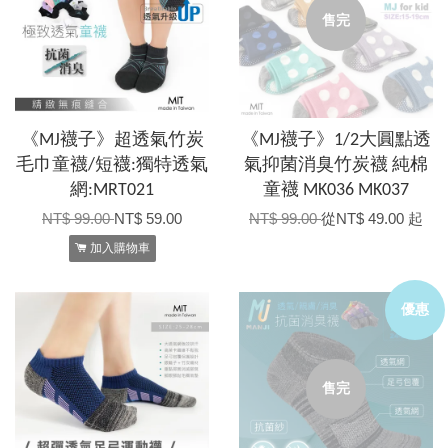
售完
《MJ襪子》超透氣竹炭
《MJ襪子》1/2大圓點透
毛巾童襪/短襪:獨特透氣
氣抑菌消臭竹炭襪 純棉
網:MRT021
童襪 MK036 MK037
NT$ 99.00
NT$ 59.00
NT$ 99.00
從
NT$ 49.00
起
加入購物車
優惠
售完