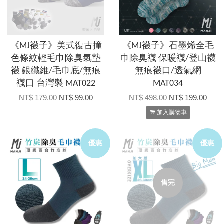
《MJ襪子》美式復古撞
《MJ襪子》石墨烯全毛
色條紋輕毛巾除臭氣墊
巾除臭襪 保暖襪/登山襪
襪 銀纖維/毛巾底/無痕
無痕襪口/透氣網
襪口 台灣製 MAT022
MAT034
NT$ 179.00
NT$ 99.00
NT$ 498.00
NT$ 199.00
加入購物車
優惠
優惠
售完