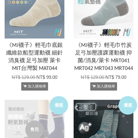
《MJ襪子》輕毛巾底銀
《MJ襪子》輕毛巾竹炭
纖維款船型運動襪 細針
足弓加壓護踝運動襪 抑
消臭襪 足弓加壓 萊卡
菌/消臭/萊卡 MRT041
MIT台灣製 MAT044
MRT042 MRT043 MRT044
NT$ 129.00
NT$ 99.00
NT$ 129.00
NT$ 79.00
加入購物車
加入購物車
優惠
優惠
售完