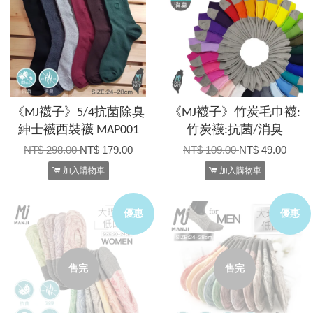
《MJ襪子》5/4抗菌除臭
《MJ襪子》竹炭毛巾襪:
紳士襪西裝襪 MAP001
竹炭襪:抗菌/消臭
NT$ 298.00
NT$ 179.00
NT$ 109.00
NT$ 49.00
加入購物車
加入購物車
優惠
優惠
售完
售完