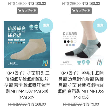
NT$ 149.00
NT$ 109.00
NT$ 299.00
NT$ 168.00
加入購物車
加入購物車
優惠
優惠
《MJ襪子》抗菌消臭 三
《MJ襪子》 輕毛巾底除
倍棉氣墊透氣網運動船
臭襪 透氣網竹炭襪 防腳
型襪 萊卡 透氣吸汗台灣
臭襪 抗菌 休閒襪獨特透
製MIT MAT507 MAT508
氣網 台灣製 MIT MRT055
MAT509
MRT056
NT$ 299.00
NT$ 168.00
NT$ 129.00
NT$ 79.00