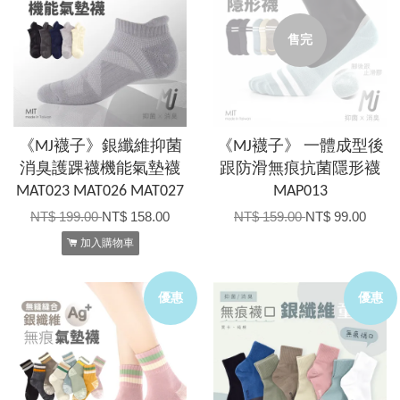
售完
《MJ襪子》銀纖維抑菌
《MJ襪子》 一體成型後
消臭護踝襪機能氣墊襪
跟防滑無痕抗菌隱形襪
MAT023 MAT026 MAT027
MAP013
NT$ 199.00
NT$ 158.00
NT$ 159.00
NT$ 99.00
加入購物車
優惠
優惠