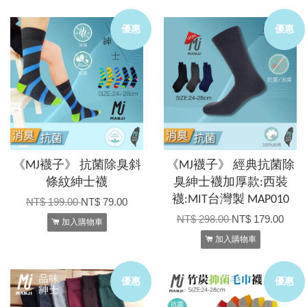
優惠
優惠
《MJ襪子》 抗菌除臭斜
《MJ襪子》 經典抗菌除
條紋紳士襪
臭紳士襪加厚款:西裝
襪:MIT台灣製 MAP010
NT$ 199.00
NT$ 79.00
NT$ 298.00
NT$ 179.00
加入購物車
加入購物車
優惠
優惠