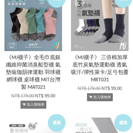
《MJ襪子》全毛巾底銀
《MJ襪子》 三倍棉加厚
纖維抑菌消臭船型襪 氣
底竹炭氣墊運動襪 透氣
墊瑜珈韻律運動 羽球襪
吸汗/彈性萊卡/足弓包覆
網球襪 桌球襪 MIT台灣
MRT031
製 MAT021
NT$ 179.00
NT$ 99.00
NT$ 179.00
NT$ 99.00
加入購物車
加入購物車
優惠
優惠