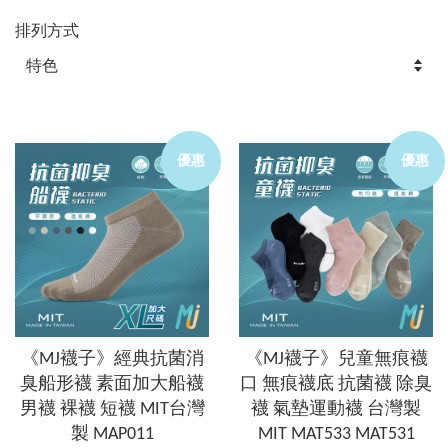
排列方式
優惠
優惠
《MJ襪子》經典抗菌消
《MJ襪子》兒童無痕襪
臭船形襪 素面加大船襪
口 無痕襪底 抗菌襪 除臭
男襪 裸襪 短襪 MIT台灣
襪 氣墊運動襪 台灣製
製 MAP011
MIT MAT533 MAT531