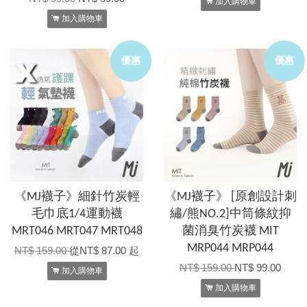
加入購物車
加入購物車
優惠
優惠
《MJ襪子》細針竹炭輕
《MJ襪子》 [原創設計刺
毛巾底1/4運動襪
繡/熊NO.2]中筒條紋抑
MRT046 MRT047 MRT048
菌消臭竹炭襪 MIT
MRP044 MRP044
NT$ 159.00
從
NT$ 87.00
起
NT$ 159.00
NT$ 99.00
加入購物車
加入購物車