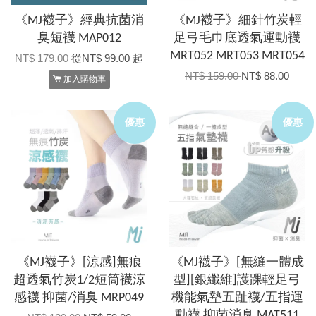
《MJ襪子》經典抗菌消
《MJ襪子》細針竹炭輕
臭短襪 MAP012
足弓毛巾底透氣運動襪
MRT052 MRT053 MRT054
NT$ 179.00
從
NT$ 99.00
起
NT$ 159.00
NT$ 88.00
加入購物車
優惠
優惠
《MJ襪子》[涼感]無痕
《MJ襪子》[無縫一體成
超透氣竹炭1/2短筒襪涼
型][銀纖維]護踝輕足弓
感襪 抑菌/消臭 MRP049
機能氣墊五趾襪/五指運
動襪 抑菌消臭 MAT511