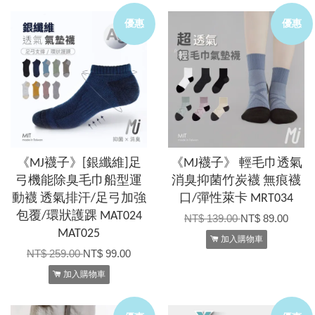
優惠
優惠
《MJ襪子》[銀纖維]足
《MJ襪子》 輕毛巾透氣
弓機能除臭毛巾船型運
消臭抑菌竹炭襪 無痕襪
動襪 透氣排汗/足弓加強
口/彈性萊卡 MRT034
包覆/環狀護踝 MAT024
NT$ 139.00
NT$ 89.00
MAT025
加入購物車
NT$ 259.00
NT$ 99.00
加入購物車