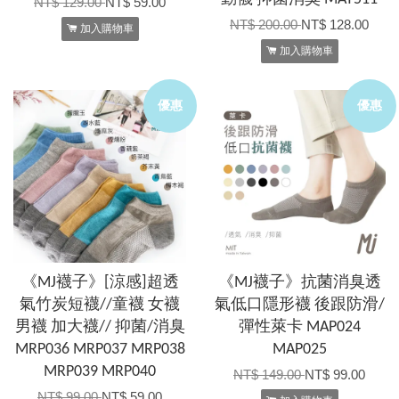
NT$ 129.00
NT$ 59.00
NT$ 200.00
NT$ 128.00
加入購物車
加入購物車
優惠
優惠
《MJ襪子》[涼感]超透
《MJ襪子》抗菌消臭透
氣竹炭短襪//童襪 女襪
氣低口隱形襪 後跟防滑/
男襪 加大襪// 抑菌/消臭
彈性萊卡 MAP024
MRP036 MRP037 MRP038
MAP025
MRP039 MRP040
NT$ 149.00
NT$ 99.00
NT$ 99.00
NT$ 59.00