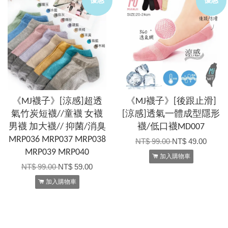
《MJ襪子》[涼感]超透
《MJ襪子》[後跟止滑]
氣竹炭短襪//童襪 女襪
[涼感]透氣一體成型隱形
男襪 加大襪// 抑菌/消臭
襪/低口襪MD007
MRP036 MRP037 MRP038
NT$ 99.00
NT$ 49.00
MRP039 MRP040
加入購物車
NT$ 99.00
NT$ 59.00
加入購物車