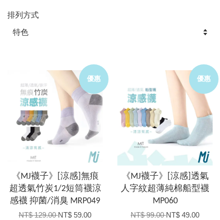
排列方式
優惠
優惠
《MJ襪子》[涼感]無痕
《MJ襪子》[涼感]透氣
超透氣竹炭1/2短筒襪涼
人字紋超薄純棉船型襪
感襪 抑菌/消臭 MRP049
MP060
NT$ 129.00
NT$ 59.00
NT$ 99.00
NT$ 49.00