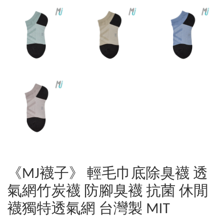
《MJ襪子》 輕毛巾底除臭襪 透
氣網竹炭襪 防腳臭襪 抗菌 休閒
襪獨特透氣網 台灣製 MIT