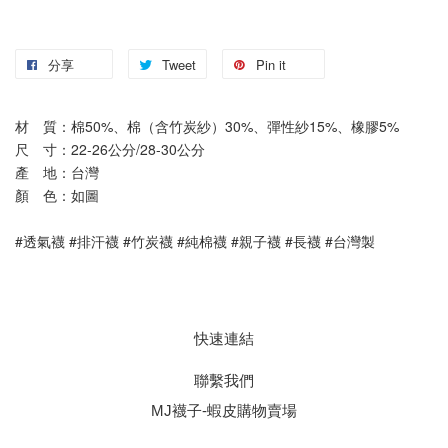
分享
Tweet
Pin it
材　質：棉50%、棉（含竹炭紗）30%、彈性紗15%、橡膠5%
尺　寸：22-26公分/28-30公分
產　地：台灣
顏　色：如圖
#透氣襪 #排汗襪 #竹炭襪 #純棉襪 #親子襪 #長襪 #台灣製
快速連結
聯繫我們
MJ襪子-蝦皮購物賣場