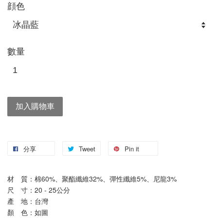
顔色
數量
加入購物車
分享
Tweet
Pin it
材　質：棉60%、聚酯纖維32%、彈性纖維5%、尼龍3%
尺　寸：20 - 25公分
產　地：台灣
顏　色：如圖