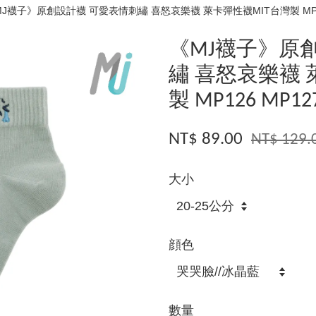
J襪子》原創設計襪 可愛表情刺繡 喜怒哀樂襪 萊卡彈性襪MIT台灣製 MP126 
《MJ襪子》原
繡 喜怒哀樂襪 
製 MP126 MP12
NT$ 89.00
NT$ 129.
大小
顔色
數量