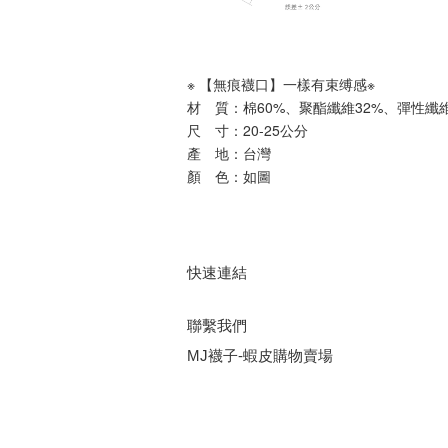
※ 【無痕襪口】一樣有束缚感※
材　質：棉60%、聚酯纖維32%、彈性纖維
尺　寸：20-25公分
產　地：台灣
顏　色：如圖
快速連結
聯繫我們
MJ襪子-蝦皮購物賣場