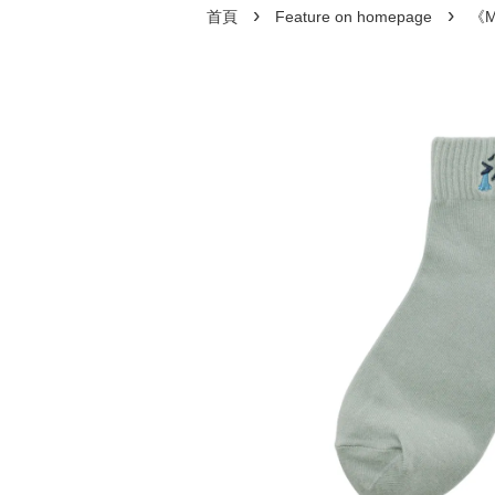
›
›
首頁
Feature on homepage
《M