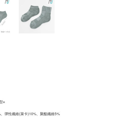
型※
%、彈性纖維(萊卡)10%、聚酯纖維5%