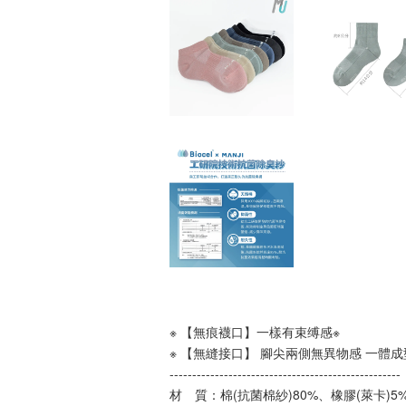
※ 【無痕襪口】一樣有束缚感※
※ 【無縫接口】 腳尖兩側無異物感 一體成
---------------------------------------------------
材　質：棉(抗菌棉紗)80%、橡膠(萊卡)5