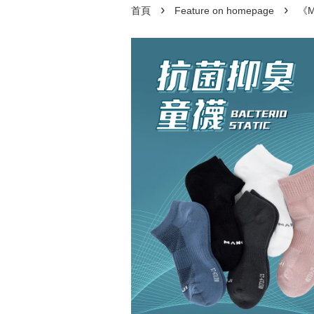
›
›
首頁
Feature on homepage
《M