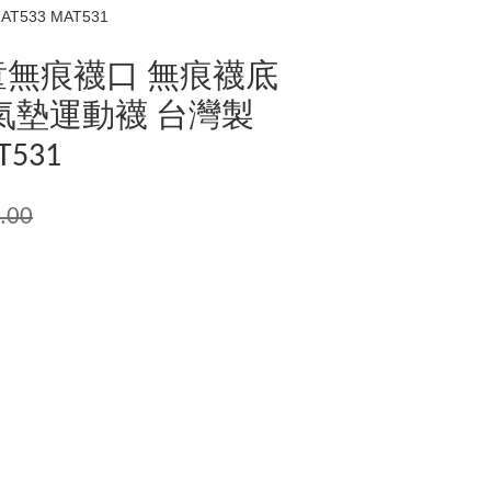
533 MAT531
童無痕襪口 無痕襪底
氣墊運動襪 台灣製
T531
.00