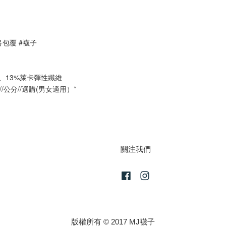
弓包覆 #襪子
、13%萊卡彈性纖維
/公分//選購(男女適用）*
關注我們
Facebook
Instagram
版權所有 © 2017 MJ襪子