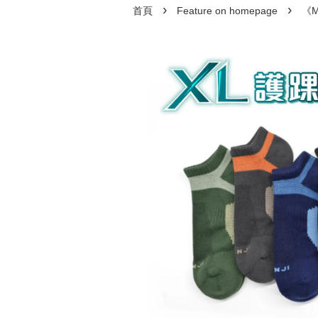
›
›
首頁
Feature on homepage
《