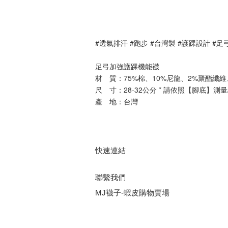
#透氣排汗 #跑步 #台灣製 #護踝設計 #足
足弓加強護踝機能襪
材　質：75%棉、10%尼龍、2%聚酯纖維
尺　寸：28-32公分 * 請依照【腳底】測量/
產　地：台灣
快速連結
聯繫我們
MJ襪子-蝦皮購物賣場