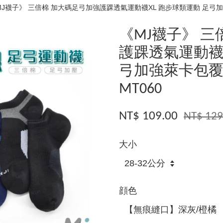
MJ襪子》 三倍棉 加大碼足弓加強護踝透氣運動襪XL 跑步球類運動 足弓加強
《MJ襪子》 三
護踝透氣運動襪X
弓加強萊卡包覆 
MT060
NT$ 109.00
NT$ 129
大小
顔色