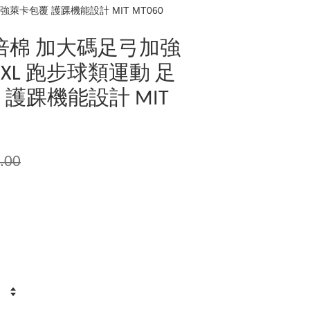
萊卡包覆 護踝機能設計 MIT MT060
倍棉 加大碼足弓加強
L 跑步球類運動 足
護踝機能設計 MIT
.00